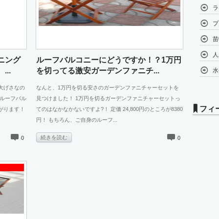
ラ
プ
苗
人
ニング
ルーフバルコニーにどうですか！？1万円
..
を切ってる激安ガーデンファニチ...
水
大げさなの
なんと、1万円を切る安さのガーデンファニチャーセットを
 ルーフバル
見つけました！ 1万円を切るガーデンファニチャーセットっ
フィ
がります！
てのはなかなかないですよ?！ 定価 24,800円のところが8380
円！ もちろん、ご自身のルーフ...
続きを読む
0
0