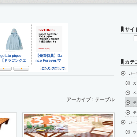
サイ
カテ
ガー
ガ
ベ
アーカイブ : テーブル
テ
チ
ガー
ウ