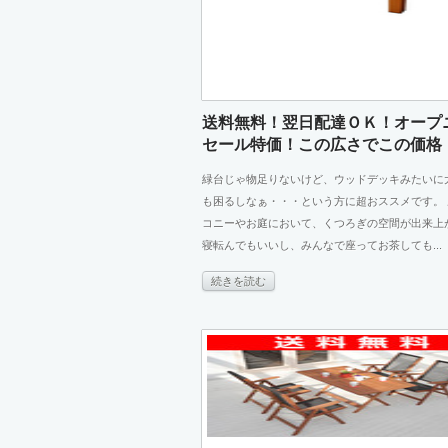
送料無料！翌日配達ＯＫ！オープ
セール特価！この広さでこの価格 .
緑台じゃ物足りないけど、ウッドデッキみたいに
も困るしなぁ・・・という方に超おススメです。
コニーやお庭において、くつろぎの空間が出来上
寝転んでもいいし、みんなで座ってお茶しても...
続きを読む