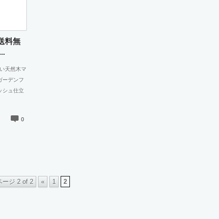
送料無
.
強い天然木マ
ガーデンフ
ッシュ仕立
0
ージ 2 of 2
«
1
2